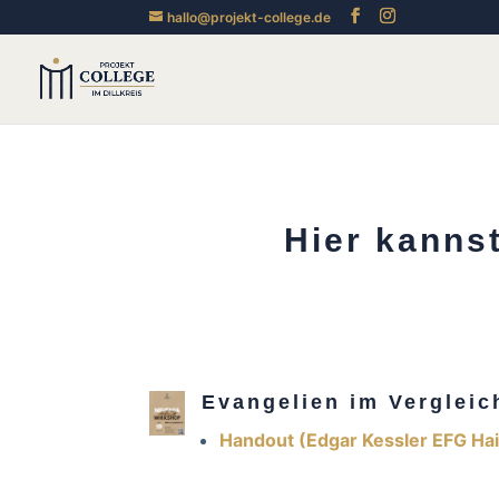
hallo@projekt-college.de
Hier kanns
Evangelien im Vergleic
Handout (Edgar Kessler EFG Ha