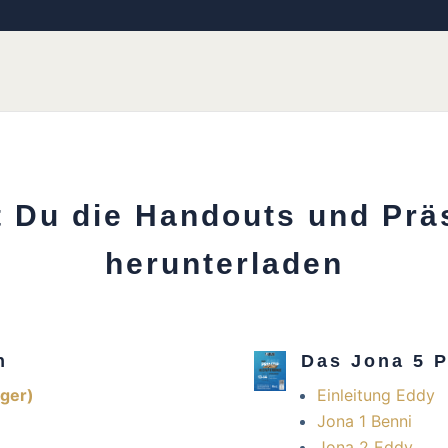
t Du die Handouts und Prä
herunterladen
h
Das Jona 5 P
iger)
Einleitung Eddy
Jona 1 Benni
Jona 2 Eddy